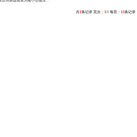
饭店用蒸饭蒸菜消毒小型微压…
共
1
条记录 页次：
1
/1 每页：
12
条记