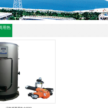
两用热
炉