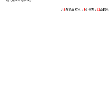
沼气煤两用热水锅炉
共
1
条记录 页次：
1
/1 每页：
12
条记