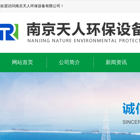
欢迎访问南京天人环保设备有限公司！
网站首页
公司简介
新闻资讯