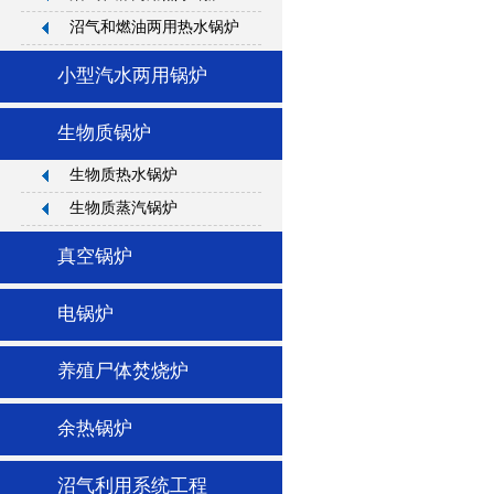
沼气和燃油两用热水锅炉
小型汽水两用锅炉
生物质锅炉
生物质热水锅炉
生物质蒸汽锅炉
真空锅炉
电锅炉
养殖尸体焚烧炉
余热锅炉
沼气利用系统工程